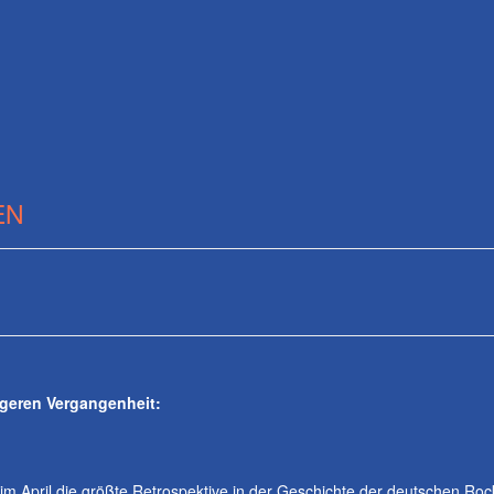
EN
geren Vergangenheit:
t im April die größte Retrospektive in der Geschichte der deutschen R