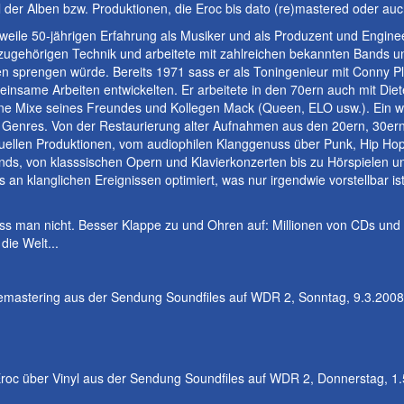
der Alben bzw. Produktionen, die Eroc bis dato (re)mastered oder auc
lerweile 50-jährigen Erfahrung als Musiker und als Produzent und Engine
r zugehörigen Technik und arbeitete mit zahlreichen bekannten Bands 
 sprengen würde. Bereits 1971 sass er als Toningenieur mit Conny Pl
insame Arbeiten entwickelten. Er arbeitete in den 70ern auch mit Diet
rne Mixe seines Freundes und Kollegen Mack (Queen, ELO usw.). Ein wei
ten Genres. Von der Restaurierung alter Aufnahmen aus den 20ern, 30er
tuellen Produktionen, vom audiophilen Klanggenuss über Punk, Hip Ho
bands, von klasssischen Opern und Klavierkonzerten bis zu Hörspielen 
 an klanglichen Ereignissen optimiert, was nur irgendwie vorstellbar is
man nicht. Besser Klappe zu und Ohren auf: Millionen von CDs und P
die Welt...
Remastering aus der Sendung Soundfiles auf WDR 2, Sonntag, 9.3.200
Eroc über Vinyl aus der Sendung Soundfiles auf WDR 2, Donnerstag, 1