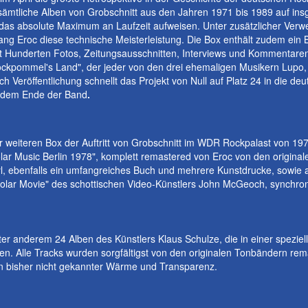
 sämtliche Alben von Grobschnitt aus den Jahren 1971 bis 1989 auf ins
as absolute Maximum an Laufzeit aufweisen. Unter zusätzlicher Verw
ang Eroc diese technische Meisterleistung. Die Box enthält zudem ein 
t Hunderten Fotos, Zeitungsausschnitten, Interviews und Kommentaren 
ckpommel's Land", der jeder von den drei ehemaligen Musikern Lupo, 
nach Veröffentlichung schnellt das Projekt von Null auf Platz 24 in die d
h dem Ende der Band
.
r weiteren Box der Auftritt von Grobschnitt im WDR Rockpalast von 1
r Music Berlin 1978", komplett remastered von Eroc von den originale
inyl, ebenfalls ein umfangreiches Buch und mehrere Kunstdrucke, sowie 
Solar Movie" des schottischen Video-Künstlers John McGeoch, synchronis
ter anderem 24 Alben des Künstlers Klaus Schulze, die in einer speziell
en. Alle Tracks wurden sorgfältigst von den originalen Tonbändern rem
in bisher nicht gekannter Wärme und Transparenz.