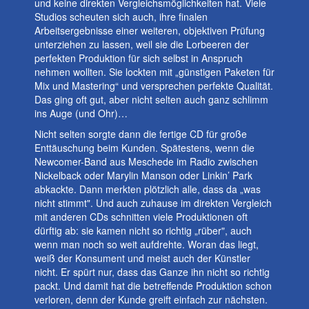
und keine direkten Vergleichsmöglichkeiten hat. Viele
Studios scheuten sich auch, ihre finalen
Arbeitsergebnisse einer weiteren, objektiven Prüfung
unterziehen zu lassen, weil sie die Lorbeeren der
perfekten Produktion für sich selbst in Anspruch
nehmen wollten. Sie lockten mit „günstigen Paketen für
Mix und Mastering“ und versprechen perfekte Qualität.
Das ging oft gut, aber nicht selten auch ganz schlimm
ins Auge (und Ohr)…
Nicht selten sorgte dann die fertige CD für große
Enttäuschung beim Kunden. Spätestens, wenn die
Newcomer-Band aus Meschede im Radio zwischen
Nickelback oder Marylin Manson oder Linkin’ Park
abkackte. Dann merkten plötzlich alle, dass da „was
nicht stimmt". Und auch zuhause im direkten Vergleich
mit anderen CDs schnitten viele Produktionen oft
dürftig ab: sie kamen nicht so richtig „rüber", auch
wenn man noch so weit aufdrehte. Woran das liegt,
weiß der Konsument und meist auch der Künstler
nicht. Er spürt nur, dass das Ganze ihn nicht so richtig
packt. Und damit hat die betreffende Produktion schon
verloren, denn der Kunde greift einfach zur nächsten.