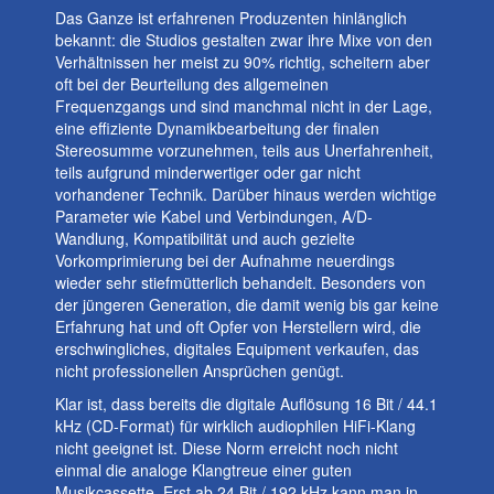
Das Ganze ist erfahrenen Produzenten hinlänglich
bekannt: die Studios gestalten zwar ihre Mixe von den
Verhältnissen her meist zu 90% richtig, scheitern aber
oft bei der Beurteilung des allgemeinen
Frequenzgangs und sind manchmal nicht in der Lage,
eine effiziente Dynamikbearbeitung der finalen
Stereosumme vorzunehmen, teils aus Unerfahrenheit,
teils aufgrund minderwertiger oder gar nicht
vorhandener Technik. Darüber hinaus werden wichtige
Parameter wie Kabel und Verbindungen, A/D-
Wandlung, Kompatibilität und auch gezielte
Vorkomprimierung bei der Aufnahme neuerdings
wieder sehr stiefmütterlich behandelt. Besonders von
der jüngeren Generation, die damit wenig bis gar keine
Erfahrung hat und oft Opfer von Herstellern wird, die
erschwingliches, digitales Equipment verkaufen, das
nicht professionellen Ansprüchen genügt.
Klar ist, dass bereits die digitale Auflösung 16 Bit / 44.1
kHz (CD-Format) für wirklich audiophilen HiFi-Klang
nicht geeignet ist. Diese Norm erreicht noch nicht
einmal die analoge Klangtreue einer guten
Musikcassette. Erst ab 24 Bit / 192 kHz kann man in