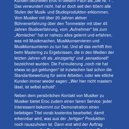
Kunden beurteilen Eroc in diesem Fach als „die Nr. 1“.
Das verwundert nicht, hat er doch seit den 60ern alle
Stufen der Musik- und Studioproduktion erklommen.
Vom Musiker mit über 20 Jahren aktiver
Bühnenerfahrung über den Tonmeister mit über 45
Jahren Studioerfahrung, vom „Aufnehmer" bis zum
„Abmischer" hat er nahezu alles gelernt und erfahren,
was mit Musikmachen, Musikkonservieren und
Musikkonsumieren zu tun hat. Und all das verhilft ihm
beim Mastering zu Ergebnissen, die in den Medien der
letzten Jahren oft als „einzigartig" und „sensationell"
bezeichnet wurden. Die Formulierung „noch nie hat
etwas so gut geklungen" ist inzwischen fast schon die
Standartbewertung für seine Arbeiten, oder wie etliche
Kunden immer wieder sagen: „Wer hier nicht mastern
lässt, ist selbst schuld".
Neben dem persönlichen Kontakt von Musiker zu
Musiker bietet Eroc zudem einen fairen Service: jeder
Interessent bekommt zur Demonstration einen
beliebigen Titel vorab kostenlos bearbeitet, damit
erkennbar wird, was aus der „fertigen" Produktion
noch rauszuholen ist. Dann erst wird der Auftrag